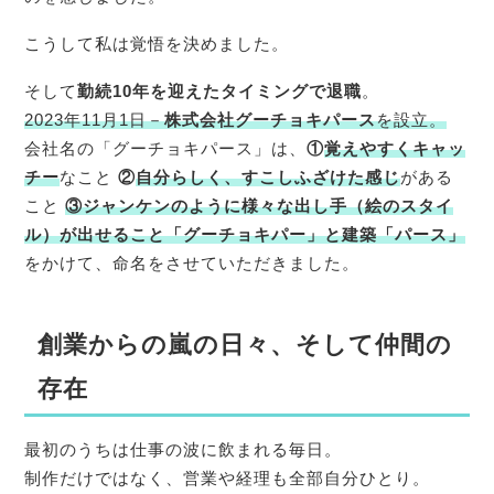
こうして私は覚悟を決めました。
そして
勤続10年を迎えたタイミングで退職
。
2023年11月1日－
株式会社グーチョキパース
を設立。
会社名の「グーチョキパース」は、
①
覚えやすくキャッ
チー
なこと
②
自分らしく、すこしふざけた感じ
がある
こと
③ジャンケンのように様々な出し手（絵のスタイ
ル）が出せること「グーチョキパー」と建築「パース」
をかけて、命名をさせていただきました。
創業からの嵐の日々、そして仲間の
存在
最初のうちは仕事の波に飲まれる毎日。
制作だけではなく、営業や経理も全部自分ひとり。