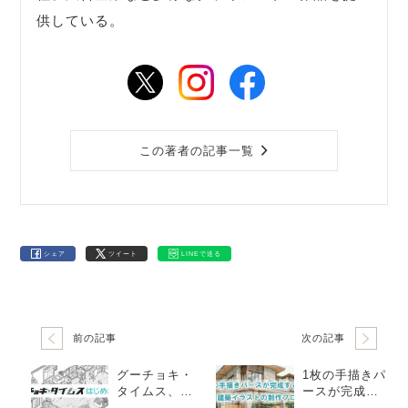
供している。
この著者の記事一覧
シェア
ツイート
LINEで送る
前の記事
次の記事
グーチョキ・
1枚の手描きパ
タイムス、は
ースが完成す
じめます！
るまで ― 建