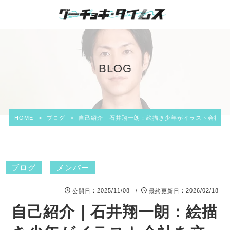
BLOG
HOME
>
ブログ
>
自己紹介｜石井翔一朗：絵描き少年がイラスト会社
ブログ
メンバー
：2025/11/08 /
：2026/02/18
公開日
最終更新日
自己紹介｜石井翔一朗：絵描