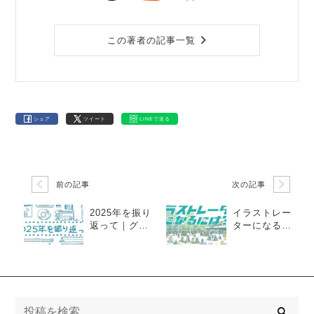
この著者の記事一覧
シェア
ツイート
LINEで送る
前の記事
次の記事
2025年を振り
イラストレー
返って｜グー
ターになるに
チョキパース
は？必要スキ
の一年
ル・準備を解
説！
検
索