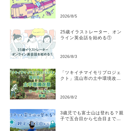
2026/8/5
25歳イラストレーター、オン
ライン英会話を始める①
2026/8/3
「ツキイチマイモリプロジェ
クト」流山市の土中環境改善
ワークショップに参加してき
た
2026/8/2
3歳児でも富士山は登れる？親
子で五合目から七合目まで登
ってみた