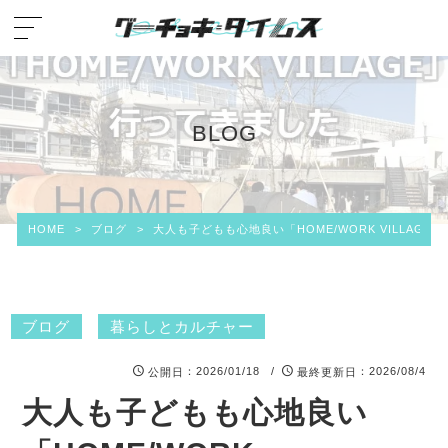
BLOG
HOME
>
ブログ
>
大人も子どもも心地良い「HOME/WORK VILLAG
ブログ
暮らしとカルチャー
：2026/01/18 /
：2026/08/4
公開日
最終更新日
大人も子どもも心地良い