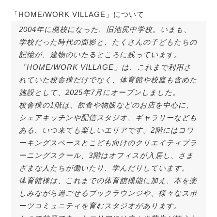
「HOME/WORK VILLAGE」について
2004年に廃校になった、旧池尻中学校。いまも、
学校だった時代の面影と、たくさんの子どもたちの
記憶が、建物のいたるところに残っています。
「HOME/WORK VILLAGE」は、これまで利用さ
れていた校舎棟だけでなく、体育館や校庭も含めた
施設として、2025年7月にオープンしました。
校舎棟の1階は、飲食や物販などのお店を中心に、
シェアキッチンや配信スタジオ、ギャラリーなども
ある、いつ来ても楽しいエリアです。2階にはコワ
ーキングスペースとこども向けのクリエイティブラ
ーニングスクール、3階はオフィスが入居し、さま
ざまな人たちが働いたり、学んだりしています。
体育館棟は、これまでの体育館機能に加え、本を楽
しみながら過ごせるブックラウンジや、様々なスポ
ーツコミュニティを育むスタジオがあります。