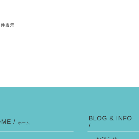
6 件表示
BLOG & INFO
ME /
ホーム
/