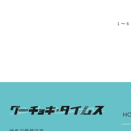
1 〜 
HO