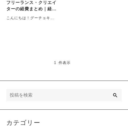
フリーランス・クリエイ
ターの経費まとめ｜経費
になる・ならない判断基
こんにちは！グーチョキパ
準
ース代表のショウイチロウ
です！イラストレーター、
デザイナー、動画編・・・
1 件表示
検
索
カテゴリー