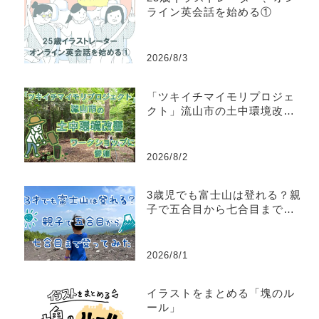
ライン英会話を始める①
2026/8/3
「ツキイチマイモリプロジェ
クト」流山市の土中環境改善
ワークショップに参加してき
た
2026/8/2
3歳児でも富士山は登れる？親
子で五合目から七合目まで登
ってみた
2026/8/1
イラストをまとめる「塊のル
ール」