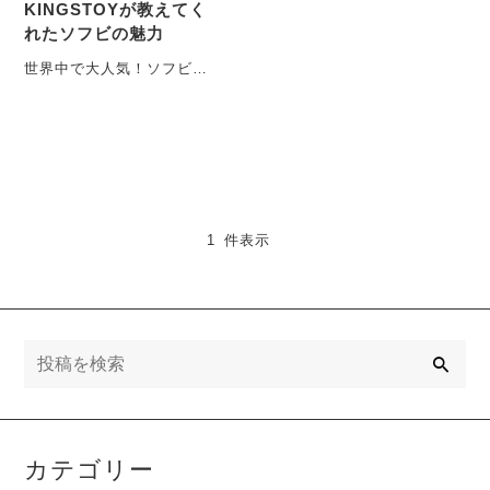
KINGSTOYが教えてく
れたソフビの魅力
世界中で大人気！ソフビの
ひみつ こんにちは！
TAMAKIです。突然です
が、みなさんは「ソ
フ・・・
1 件表示
検
索
カテゴリー