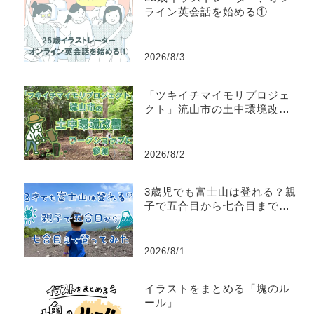
ライン英会話を始める①
2026/8/3
「ツキイチマイモリプロジェ
クト」流山市の土中環境改善
ワークショップに参加してき
た
2026/8/2
3歳児でも富士山は登れる？親
子で五合目から七合目まで登
ってみた
2026/8/1
イラストをまとめる「塊のル
ール」